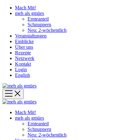
Mach Mit!
meh als gmües
Ernteanteil
Schnuppern
Neu: 2-wöchentlich
Veranstaltungen
Einblicke
Über uns
Rezepte
Netzwerk
Kontakt
Login
English
Mach Mit!
meh als gmües
Ernteanteil
Schnuppern
Neu: 2-wöchentlich