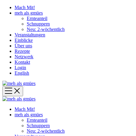
Mach Mit!
meh als gmües
Ernteanteil
Schnuppern
Neu: 2-wöchentlich
Veranstaltungen
Einblicke
Über uns
Rezepte
Netzwerk
Kontakt
Login
English
Mach Mit!
meh als gmües
Ernteanteil
Schnuppern
Neu: 2-wöchentlich