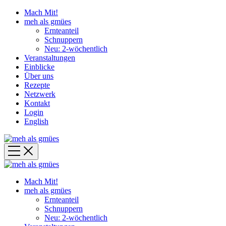
Mach Mit!
meh als gmües
Ernteanteil
Schnuppern
Neu: 2-wöchentlich
Veranstaltungen
Einblicke
Über uns
Rezepte
Netzwerk
Kontakt
Login
English
Mach Mit!
meh als gmües
Ernteanteil
Schnuppern
Neu: 2-wöchentlich