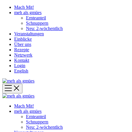
Mach Mit!
meh als gmües
Ernteanteil
Schnuppern
Neu: 2-wöchentlich
Veranstaltungen
Einblicke
Über uns
Rezepte
Netzwerk
Kontakt
Login
English
Mach Mit!
meh als gmües
Ernteanteil
Schnuppern
Neu: 2-wöchentlich