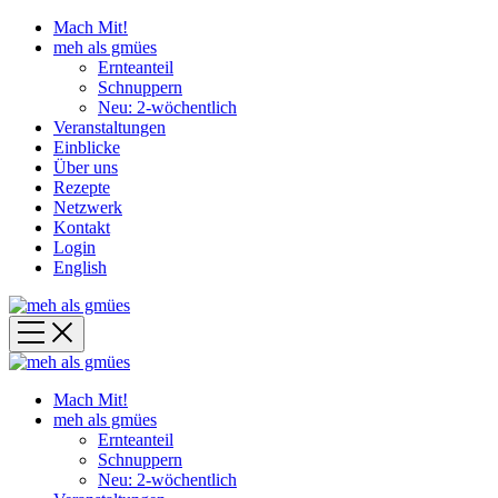
Mach Mit!
meh als gmües
Ernteanteil
Schnuppern
Neu: 2-wöchentlich
Veranstaltungen
Einblicke
Über uns
Rezepte
Netzwerk
Kontakt
Login
English
Mach Mit!
meh als gmües
Ernteanteil
Schnuppern
Neu: 2-wöchentlich