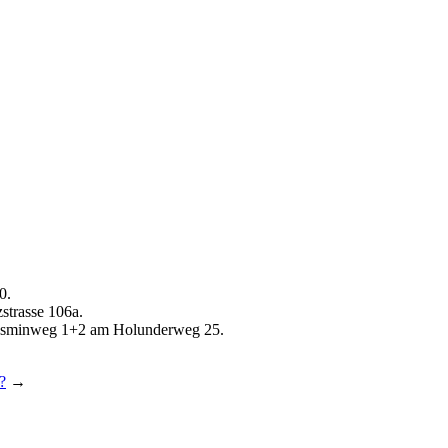
0.
strasse 106a.
g Jasminweg 1+2 am Holunderweg 25.
?
→