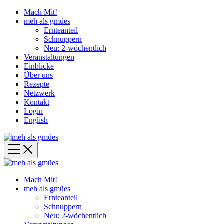
Mach Mit!
meh als gmües
Ernteanteil
Schnuppern
Neu: 2-wöchentlich
Veranstaltungen
Einblicke
Über uns
Rezepte
Netzwerk
Kontakt
Login
English
Mach Mit!
meh als gmües
Ernteanteil
Schnuppern
Neu: 2-wöchentlich